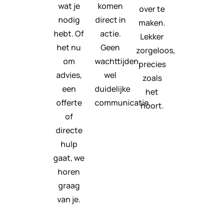
wat je
komen
over te
nodig
direct in
maken.
hebt. Of
actie.
Lekker
het nu
Geen
zorgeloos,
om
wachttijden,
precies
advies,
wel
zoals
een
duidelijke
het
offerte
communicatie.
hoort.
of
directe
hulp
gaat, we
horen
graag
van je.