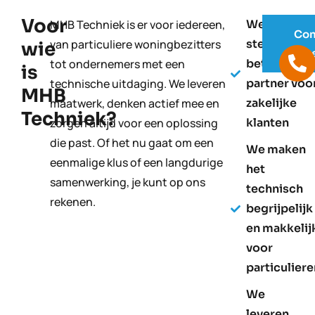
Voor
MHB Techniek is er voor iedereen,
We zijn een
Con
van particuliere woningbezitters
sterke en
wie
opn
tot ondernemers met een
betrouwbar
is
technische uitdaging. We leveren
partner voo
MHB
maatwerk, denken actief mee en
zakelijke
Techniek?
zorgen altijd voor een oplossing
klanten
die past. Of het nu gaat om een
We maken
eenmalige klus of een langdurige
het
samenwerking, je kunt op ons
technisch
rekenen.
begrijpelijk
en makkelij
voor
particulier
We
leveren