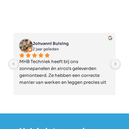
Johvanni Buising
2 jaar geleden
MHB Techniek heeft bij ons 
H
zonnepanelen én airco's geleverden 
v
gemonteerd. Ze hebben een correcte 
w
manier van werken en leggen precies uit 
p
wat ze doen, en hoe ze het doen. We zijn 
i
erg tevreden en raden MHB dan ook zeker 
o
aan!
b
d
o
d