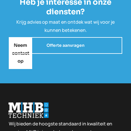
Heb je interesse in onze
a
d
diensten?
m
Krijg advies op maat en ontdek wat wij voor je
kunnen betekenen.
Neem
Offerte aanvragen
contact
op
Wij bieden de hoogste standaard in kwaliteit en