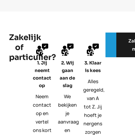
Zakelijk
Particu
Za
of
mar
m
particulier?
1. Jij
2. Wij
3. Klaar
neemt
gaan
is kees
contact
aan de
Alles
op
slag
geregeld,
Neem
We
van A
contact
bekijken
tot Z. Jij
op en
je
hoeft je
vertel
aanvraag
nergens
ons kort
en
zorgen