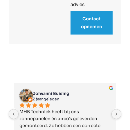
advies.
Contact
opnemen
Johvanni Buising
2 jaar geleden
MHB Techniek heeft bij ons 
H
zonnepanelen én airco's geleverden 
v
gemonteerd. Ze hebben een correcte 
w