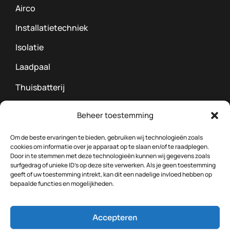
Airco
Installatietechniek
Isolatie
Laadpaal
Thuisbatterij
Vloerverwarming
Beheer toestemming
Warmtepomp
Om de beste ervaringen te bieden, gebruiken wij technologieën zoals
Zonnepanelen
cookies om informatie over je apparaat op te slaan en/of te raadplegen.
Door in te stemmen met deze technologieën kunnen wij gegevens zoals
Socials
surfgedrag of unieke ID's op deze site verwerken. Als je geen toestemming
geeft of uw toestemming intrekt, kan dit een nadelige invloed hebben op
bepaalde functies en mogelijkheden.
Accepteren