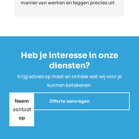
manier van werken en leggen precies uit 
p
wat ze doen, en hoe ze het doen. We zijn 
i
erg tevreden en raden MHB dan ook zeker 
o
aan!
b
d
o
d
Heb je interesse in onze
a
d
diensten?
m
Krijg advies op maat en ontdek wat wij voor je
kunnen betekenen.
Neem
Offerte aanvragen
contact
op